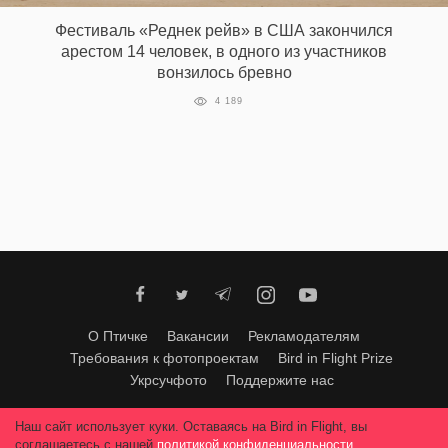
‘21
Фестиваль «Реднек рейв» в США закончился
арестом 14 человек, в одного из участников
Фотопроект
вонзилось бревно
4 189
Репортаж
Партнерский
материал
О
птичке
Рекламодателям
О Птичке
Вакансии
Рекламодателям
Требования к фотопроектам
Bird in Flight Prize
Укрсучфото
Поддержите нас
Любое использование материалов допускается только с согласия
Наш сайт использует куки. Оставаясь на Bird in Flight, вы
редакции
.
© 2026, Bird In Flight.
соглашаетесь с нашей
политикой конфиденциальности
.