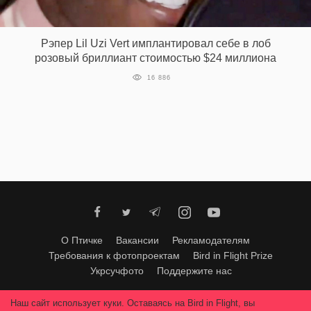
‘21
Рэпер Lil Uzi Vert имплантировал себе в лоб
Фотопроект
розовый бриллиант стоимостью $24 миллиона
16 886
Репортаж
Партнерский
материал
О
птичке
Рекламодателям
О Птичке
Вакансии
Рекламодателям
Требования к фотопроектам
Bird in Flight Prize
Укрсучфото
Поддержите нас
Любое использование материалов допускается только с согласия
Наш сайт использует куки. Оставаясь на Bird in Flight, вы