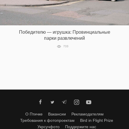
‘21
Фотопроект
Победителю — игрушка: Провинциальные
Репортаж
парки развлечений
733
Партнерский
материал
О
птичке
Рекламодателям
О Птичке
Вакансии
Рекламодателям
Требования к фотопроектам
Bird in Flight Prize
Укрсучфото
Поддержите нас