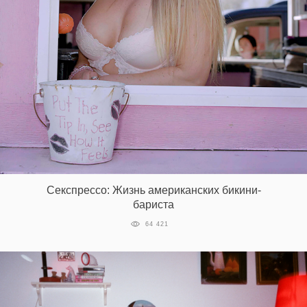
EN
UA
Секспрессо: Жизнь американских бикини-
бариста
64 421