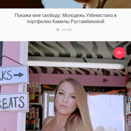
‘21
Покажи мне свободу: Молодежь Узбекистана в
Фотопроект
портфолио Камилы Рустамбековой
25 255
Репортаж
Партнерский
18+
материал
О
птичке
Рекламодателям