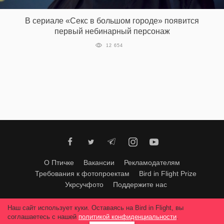
‘21
В сериале «Секс в большом городе» появится
первый небинарный персонаж
Фотопроект
12 654
Репортаж
Партнерский
материал
О
птичке
Рекламодателям
О Птичке
Вакансии
Рекламодателям
Требования к фотопроектам
Bird in Flight Prize
Укрсучфото
Поддержите нас
Любое использование материалов допускается только с согласия
Наш сайт использует куки. Оставаясь на Bird in Flight, вы
редакции
.
© 2026, Bird In Flight.
соглашаетесь с нашей
политикой конфиденциальности
.