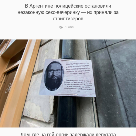
‘21
В Аргентине полицейские остановили
незаконную секс-вечеринку — их приняли за
стриптизеров
Фотопроект
1 600
Репортаж
Партнерский
материал
О
птичке
Рекламодателям
Дом, где на гей-оргии задержали депутата