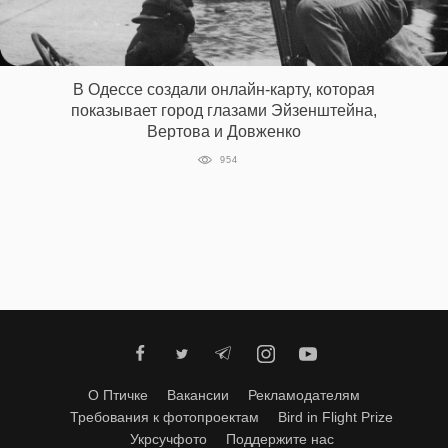
‘21
Фотопроект
В Одессе создали онлайн-карту, которая
показывает город глазами Эйзенштейна,
Репортаж
Вертова и Довженко
954
Партнерский
материал
О
птичке
Рекламодателям
О Птичке
Вакансии
Рекламодателям
Требования к фотопроектам
Bird in Flight Prize
Укрсучфото
Поддержите нас