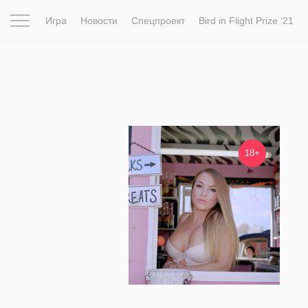
Игра
Новости
Спецпроект
Bird in Flight Prize ‘21
Вдохновение
Почему это шедевр
Мир
Фотопрое
64 432
18+