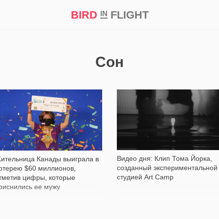
BIRD
FLIGHT
IN
кт
Репортаж
Сон
1 678
3 555
Видео дня: Клип Тома Йорка,
ительница Канады выиграла в
созданный экспериментальной
отерею $60 миллионов,
студией Art Camp
тметив цифры, которые
риснились ее мужу