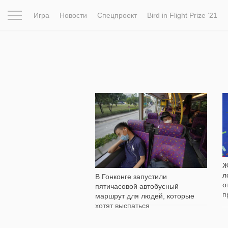
Игра
Новости
Спецпроект
Bird in Flight Prize ‘21
Вдохновение
Почему это шедевр
Мир
Фотопрое
6 948
Ж
л
В Гонконге запустили
о
пятичасовой автобусный
п
маршрут для людей, которые
хотят выспаться