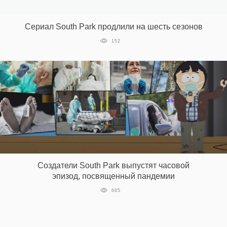
‘21
Сериал South Park продлили на шесть сезонов
Фотопроект
152
Репортаж
Партнерский
материал
О
птичке
Рекламодателям
Создатели South Park выпустят часовой
эпизод, посвященный пандемии
685