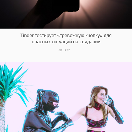
EN
UA
Tinder тестирует «тревожную кнопку» для
опасных ситуаций на свидании
462