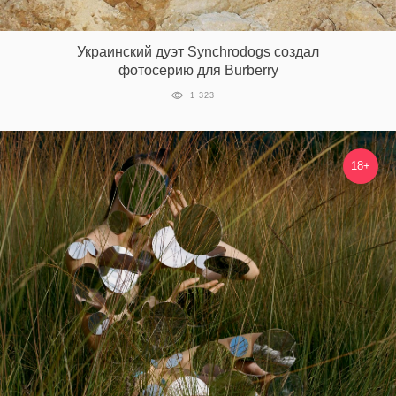
Украинский дуэт Synchrodogs создал
фотосерию для Burberry
1 323
18+