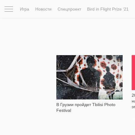
Игра
Новости
Спецпроект
Bird in Flight Prize ‘21
Вдохновение
Почему это шедевр
Мир
Фотопрое
503
2
н
В Грузии пройдет Tbilisi Photo
э
Festival