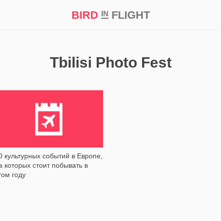
BIRD
FLIGHT
IN
кт
Репортаж
Tbilisi Photo Fest
3 317
0 культурных событий в Европе,
а которых стоит побывать в
том году