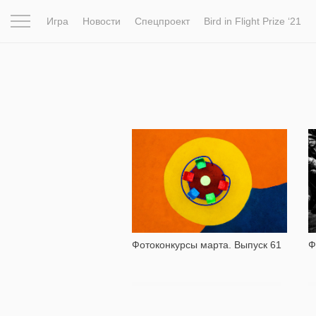
Игра
Новости
Спецпроект
Bird in Flight Prize ‘21
Вдохновение
Почему это шедевр
Мир
Фотопрое
1 035
Фотоконкурсы марта. Выпуск 61
Ф