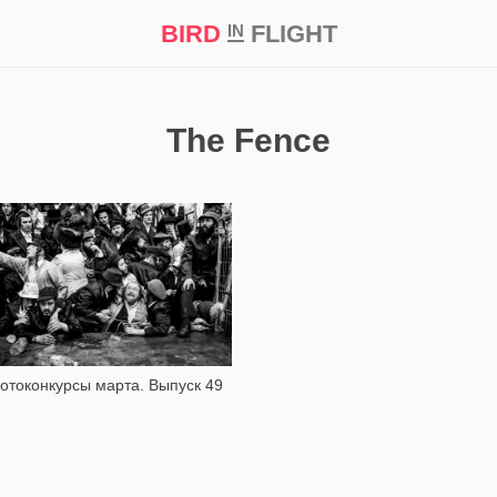
BIRD
FLIGHT
IN
кт
Репортаж
The Fence
1 623
отоконкурсы марта. Выпуск 49