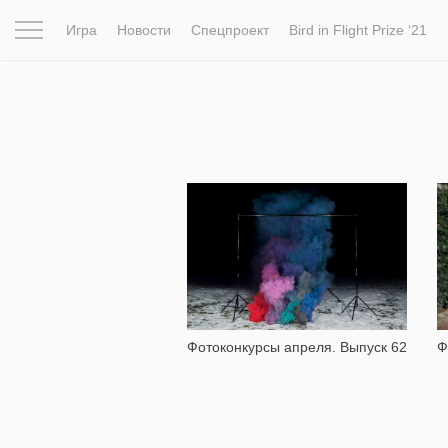
Игра
Новости
Спецпроект
Bird in Flight Prize ‘21
Вдохновение
Почему это шедевр
Мир
Фотопрое
962
Фотоконкурсы апреля. Выпуск 62
Ф