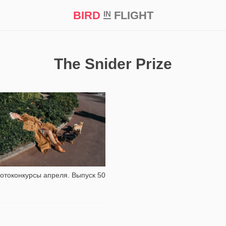
BIRD
FLIGHT
IN
кт
Репортаж
The Snider Prize
4 892
отоконкурсы апреля. Выпуск 50