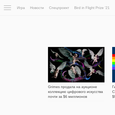
Игра
Новости
Спецпроект
Bird in Flight Prize ‘21
Вдохновение
Почему это шедевр
Мир
Фотопрое
1 501
Grimes продала на аукционе
Г
коллекцию цифрового искусства
C
почти за $6 миллионов
$