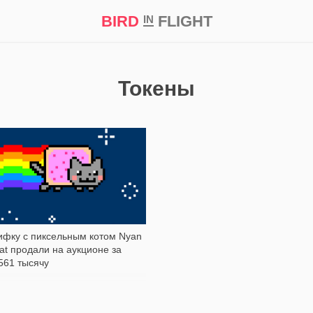
BIRD
FLIGHT
IN
кт
Репортаж
Токены
3 833
ифку с пиксельным котом Nyan
at продали на аукционе за
561 тысячу