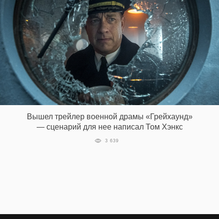
EN
UA
Вышел трейлер военной драмы «Грейхаунд»
— сценарий для нее написал Том Хэнкс
3 639