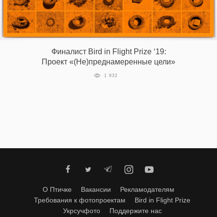
‘21
Фотопроект
Финалист Bird in Flight Prize ‘19:
Репортаж
Проект «(Не)преднамеренные цели»
1 932
Партнерский
материал
О
птичке
Рекламодателям
О Птичке
Вакансии
Рекламодателям
Требования к фотопроектам
Bird in Flight Prize
Укрсучфото
Поддержите нас