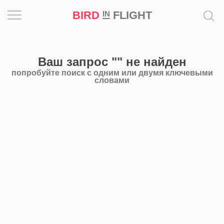
BIRD
FLIGHT
IN
Вдохновение
Ваш запрос
""
не найден
Почему
попробуйте поиск с одним или двумя ключевыми
это
словами
шедевр
Мир
Игра
Новости
Bird
in
Flight
Prize