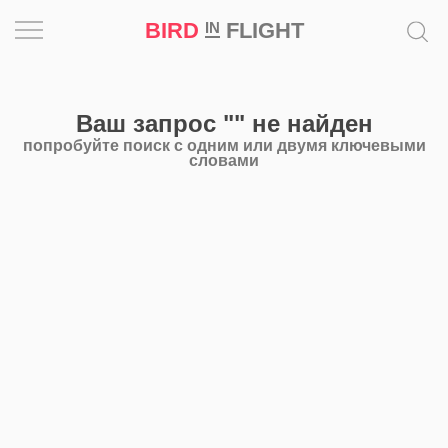
BIRD
FLIGHT
IN
Вдохновение
Ваш запрос
""
не найден
Почему
попробуйте поиск с одним или двумя ключевыми
это
словами
шедевр
Мир
Игра
Новости
Bird
in
Flight
Prize