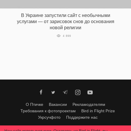
‘21
В Украине запустили сайт с необычными
Фотопроект
услугами — от зарисовок снов до основания
новой религии
Репортаж
4 899
Партнерский
материал
О
птичке
Рекламодателям
О Птичке
Вакансии
Рекламодателям
Требования к фотопроектам
Bird in Flight Prize
Укрсучфото
Поддержите нас
Любое использование материалов допускается только с согласия
Наш сайт использует куки. Оставаясь на Bird in Flight, вы