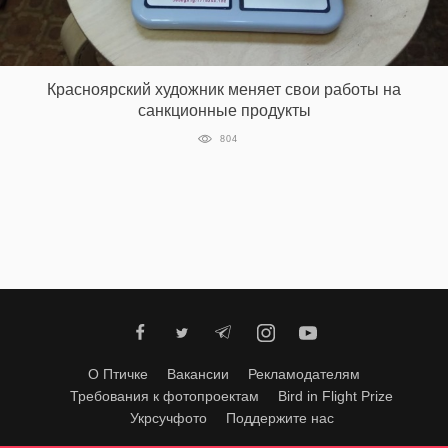
‘21
Фотопроект
Красноярский художник меняет свои работы на
санкционные продукты
Репортаж
804
Партнерский
материал
О
птичке
Рекламодателям
О Птичке
Вакансии
Рекламодателям
Требования к фотопроектам
Bird in Flight Prize
Укрсучфото
Поддержите нас