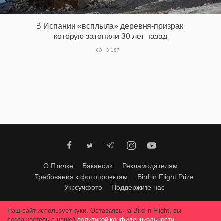
‘21
В Испании «всплыла» деревня-призрак,
Фотопроект
которую затопили 30 лет назад
3 187
Репортаж
Партнерский
материал
О
птичке
Рекламодателям
О Птичке
Вакансии
Рекламодателям
Требования к фотопроектам
Bird in Flight Prize
Укрсучфото
Поддержите нас
Любое использование материалов допускается только с согласия
Наш сайт использует куки. Оставаясь на Bird in Flight, вы
редакции
.
© 2026, Bird In Flight.
соглашаетесь с нашей
политикой конфиденциальности
.