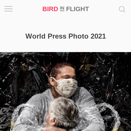
BIRD
FLIGHT
IN
Вдохновение
World Press Photo 2021
Почему
это
шедевр
Мир
Игра
Новости
Bird
in
Flight
Prize