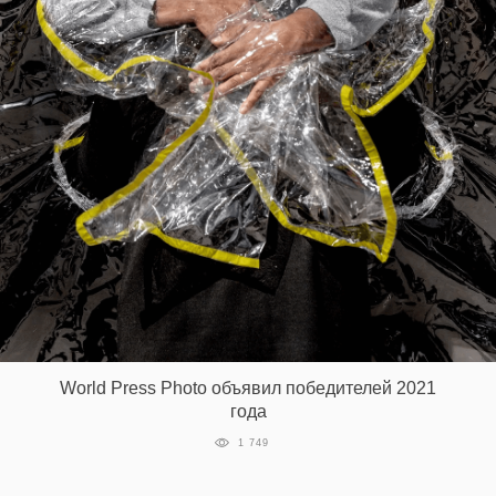
‘21
Фотопроект
Репортаж
Партнерский
материал
О
птичке
Рекламодателям
World Press Photo объявил победителей 2021
года
1 749