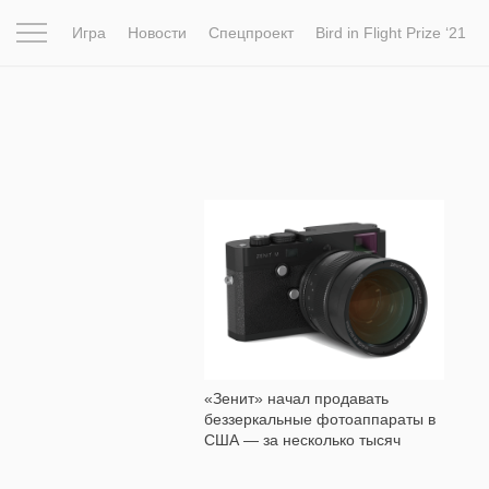
Игра
Новости
Спецпроект
Bird in Flight Prize ‘21
Вдохновение
Почему это шедевр
Мир
Фотопрое
10 799
«Зенит» начал продавать
беззеркальные фотоаппараты в
США — за несколько тысяч
долларов