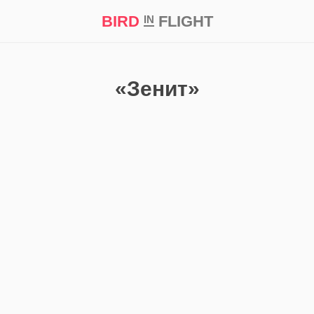
BIRD
FLIGHT
IN
кт
Репортаж
«Зенит»