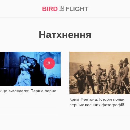
BIRD
FLIGHT
IN
а
Професія
Bird in Flight Prize ‘21
Натхнення
578 596
10 696
18+
к це виглядало: Перше порно
Крим Фентона: Історія появи
перших воєнних фотографій