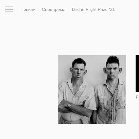
Новини
Спецпроєкт
Bird in Flight Prize ‘21
Натхнення
Фотопроєкт
Новини
Світ
Архітектур
73 147
Я
Роджер Баллен: «Фотографія
була моїм хобі. Років до