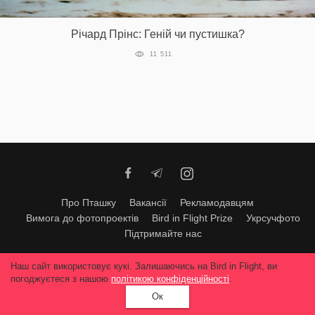
Prize
‘21
Річард Прінс: Геній чи пустишка?
11 511
RU
EN
Про Пташку
Вакансії
Рекламодавцям
Вимога до фотопроектів
Bird in Flight Prize
Укрсучфото
Підтримайте нас
Будь-яке використання матеріалів допускається тільки за згодою
Наш сайт використовує кукі. Залишаючись на Bird in Flight, ви
редакції
© 2026, Bird In Flight.
погоджуєтеся з нашою
політикою конфіденційності
.
Всі права захищені
Ок