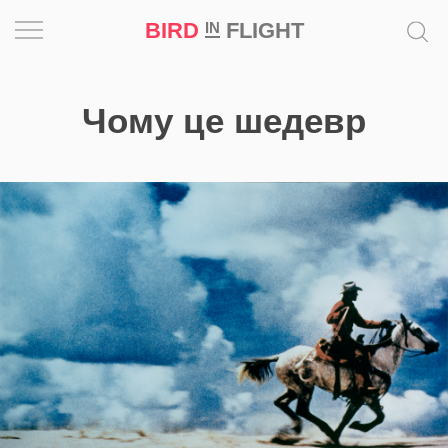
BIRD
FLIGHT
IN
Натхнення
Чому це шедевр
Фотопроєкт
Новини
Світ
Архітектура
Професія
Bird
in
Flight