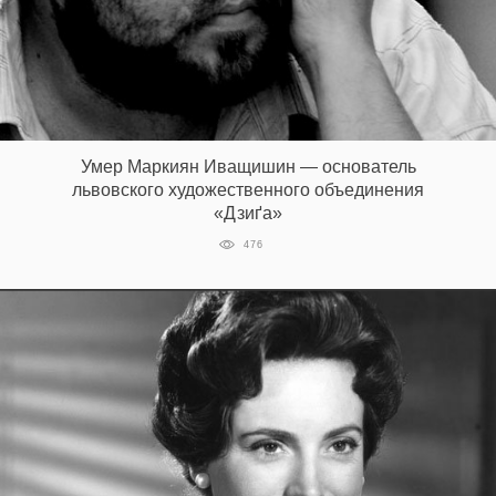
EN
UA
Умер Маркиян Иващишин — основатель
львовского художественного объединения
«Дзиґа»
476