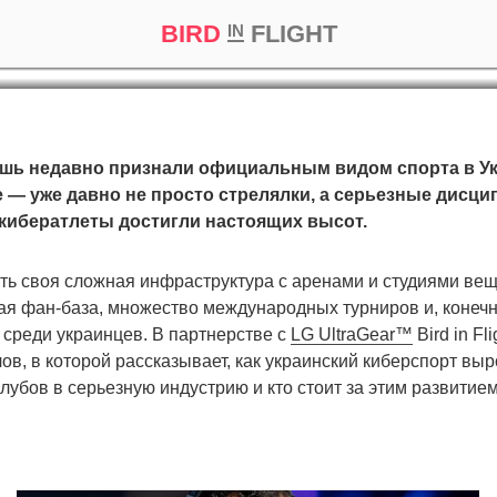
шой украинский кибер
BIRD
FLIGHT
IN
кт
Репортаж
шь недавно признали официальным видом спорта в Укр
ke — уже давно не просто стрелялки, а серьезные дисци
кибератлеты достигли настоящих высот.
сть своя сложная инфраструктура с аренами и студиями ве
я фан-база, множество международных турниров и, конечн
 среди украинцев. В партнерстве с
LG UltraGear™
Bird in Fl
в, в которой рассказывает, как украинский киберспорт выр
убов в серьезную индустрию и кто стоит за этим развитием