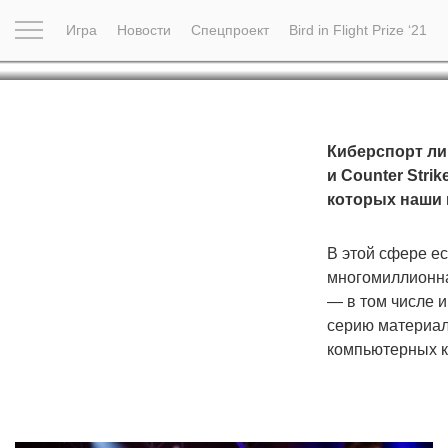
Боль
Игра
Новости
Спецпроект
Bird in Flight Prize ‘21
Вдохновение
Почему это шедевр
Мир
Фотопрое
Киберспорт ли
и Counter Stri
которых наши 
В этой сфере е
многомиллионна
— в том числе и
серию материало
компьютерных кл