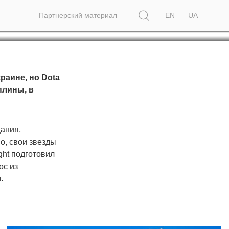
Поиск
спорт
Партнерский материал
EN
UA
аине, но Dota
плины, в
щания,
о, свои звезды
ight подготовил
ос из
.