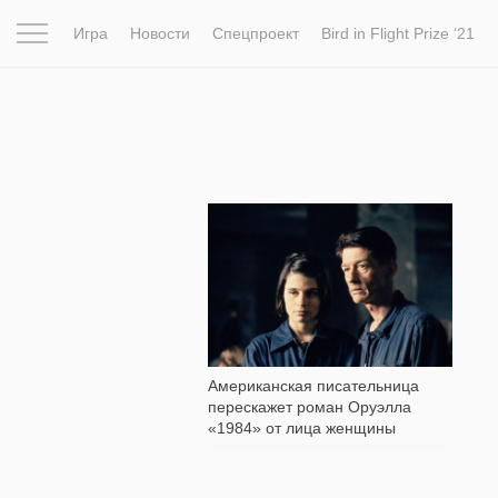
Игра
Новости
Спецпроект
Bird in Flight Prize ‘21
Вдохновение
Почему это шедевр
Мир
Фотопрое
1 976
Американская писательница
перескажет роман Оруэлла
«1984» от лица женщины