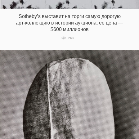
‘21
Sotheby’s выставит на торги самую дорогую
Фотопроект
арт-коллекцию в истории аукциона, ее цена —
$600 миллионов
Репортаж
263
Партнерский
материал
О
птичке
Рекламодателям