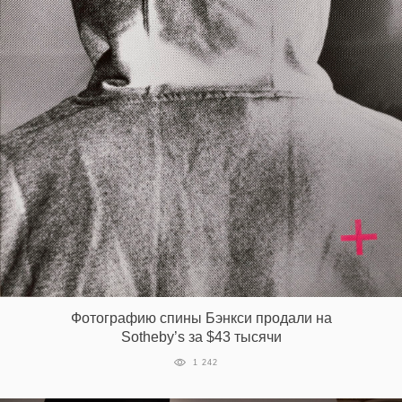
EN
UA
Фотографию спины Бэнкси продали на
Sotheby’s за $43 тысячи
1 242