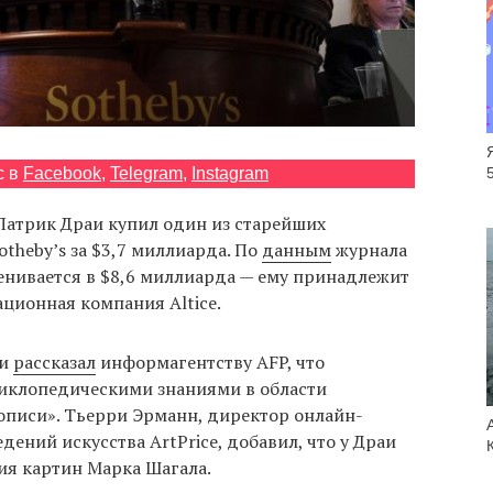
с в
Facebook
,
Telegram
,
Instagram
атрик Драи купил один из старейших
theby’s за $3,7 миллиарда. По
данным
журнала
енивается в $8,6 миллиарда — ему принадлежит
ционная компания Altice.
аи
рассказал
информагентству AFP, что
иклопедическими знаниями в области
описи». Тьерри Эрманн, директор онлайн-
дений искусства ArtPrice, добавил, что у Драи
ия картин Марка Шагала.