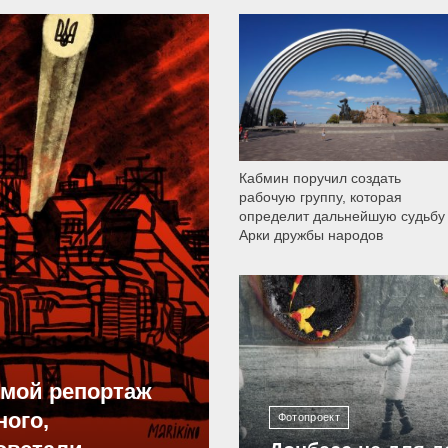
9 786
Кабмин поручил создать
рабочую группу, которая
определит дальнейшую судьбу
Арки дружбы народов
12 298
ямой репортаж
ного,
Фотопроект