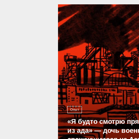
39 287
Опыт
«Я будто смотрю пр
из ада» — дочь воен