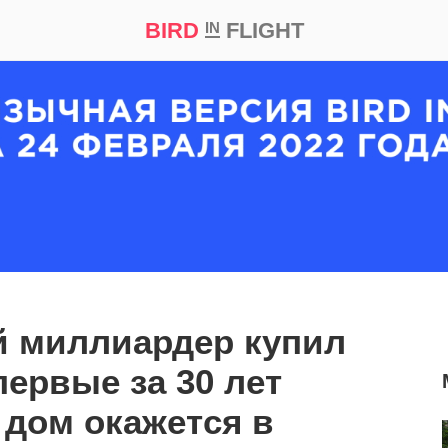
BIRD
FLIGHT
IN
кт
Репортаж
й миллиардер купил
первые за 30 лет
дом окажется в