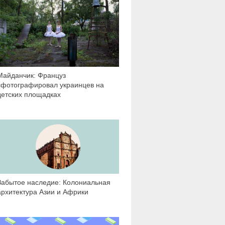
Майданчик: Француз
сфотографировал украинцев на
детских площадках
7 880
Забытое наследие: Колониальная
архитектура Азии и Африки