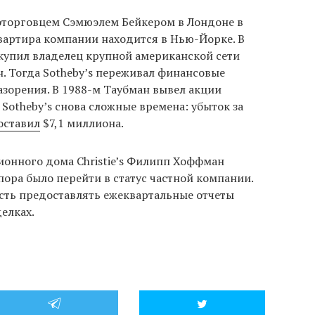
готорговцем Сэмюэлем Бейкером в Лондоне в
квартира компании находится в Нью-Йорке. В
купил владелец крупной американской сети
. Тогда Sotheby’s переживал финансовые
азорения. В 1988-м Таубман вывел акции
 Sotheby’s снова сложные времена: убыток за
оставил
$7,1 миллиона.
онного дома Christie’s Филипп Хоффман
 пора было перейти в статус частной компании.
ость предоставлять ежеквартальные отчеты
елках.