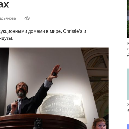
ах
асьянова
кционными домами в мире, Christie’s и
нцузы.