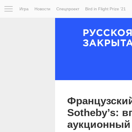
Игра
Новости
Спецпроект
Bird in Flight Prize ‘21
Вдохновение
Почему это шедевр
Мир
Фотопрое
Французски
Sotheby’s: в
аукционный 