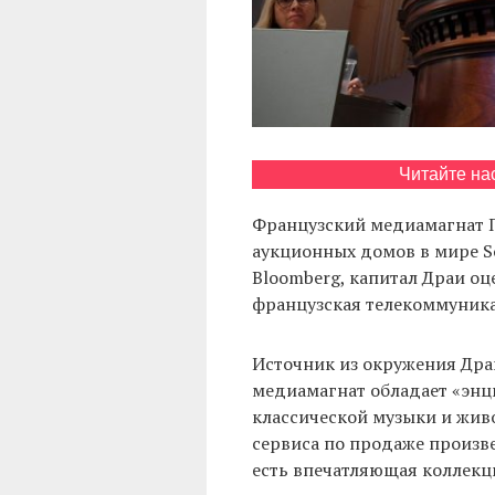
Читайте на
Французский медиамагнат П
аукционных домов в мире So
Bloomberg, капитал Драи оц
французская телекоммуника
Источник из окружения Др
медиамагнат обладает «энц
классической музыки и жив
сервиса по продаже произве
есть впечатляющая коллекц