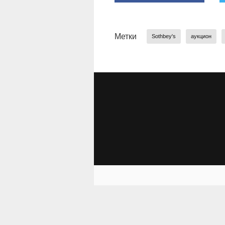
Метки
Sothbey's
аукцион