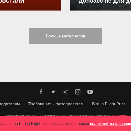
овстали
Донбасс не для д
Больше материалов
модателям
Требования к фотопроектам
Bird in Flight Prize
Любое использование материалов допускается только с согласия
редакции
.
© 2026, Bird In Flight.
Все права защищены.
аваясь на Bird in Flight, вы соглашаетесь с нашей
политикой конфиденци