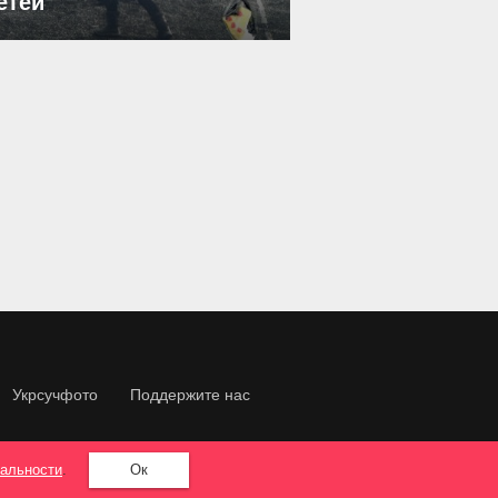
етей
Укрсучфото
Поддержите нас
альности
.
Ок