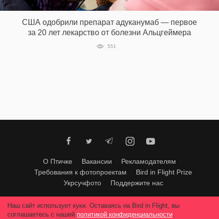
‘21
США одобрили препарат адуканумаб — первое
за 20 лет лекарство от болезни Альцгеймера
Фотопроект
551
Репортаж
Партнерский
материал
О
птичке
Рекламодателям
О Птичке
Вакансии
Рекламодателям
Требования к фотопроектам
Bird in Flight Prize
Укрсучфото
Поддержите нас
Любое использование материалов допускается только с согласия
Наш сайт использует куки. Оставаясь на Bird in Flight, вы
редакции
.
© 2026, Bird In Flight.
соглашаетесь с нашей
политикой конфиденциальности
.