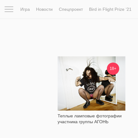
Игра
Новости
Спецпроект
Bird in Flight Prize ‘21
Вдохновение
Почему это шедевр
Мир
Фотопрое
17 841
18+
Теплые ламповые фотографии
участника группы АГОНЬ