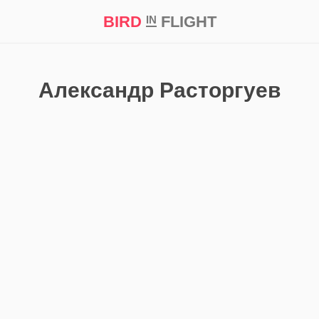
BIRD
FLIGHT
IN
кт
Репортаж
Александр Расторгуев