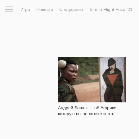
Игра
Новости
Спецпроект
Bird in Flight Prize ‘21
Вдохновение
Почему это шедевр
Мир
Фотопрое
57 917
Андрей Лошак — об Африке,
которую вы не хотите знать