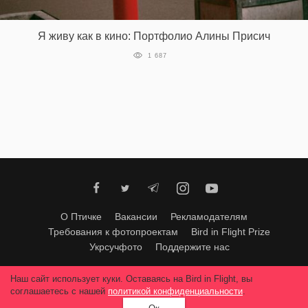
‘21
Я живу как в кино: Портфолио Алины Присич
Фотопроект
1 687
Репортаж
Партнерский
материал
О
птичке
О Птичке
Вакансии
Рекламодателям
Рекламодателям
Требования к фотопроектам
Bird in Flight Prize
Укрсучфото
Поддержите нас
Любое использование материалов допускается только с согласия
Наш сайт использует куки. Оставаясь на Bird in Flight, вы
редакции
.
© 2026, Bird In Flight.
соглашаетесь с нашей
политикой конфиденциальности
.
Все права защищены.