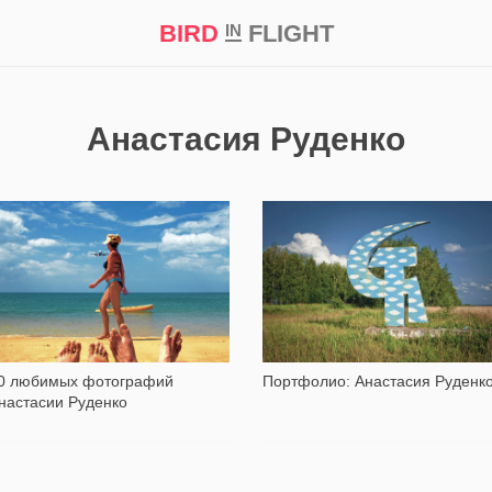
BIRD
FLIGHT
IN
кт
Репортаж
Анастасия Руденко
7 320
4 525
0 любимых фотографий
Портфолио: Анастасия Руденк
настасии Руденко