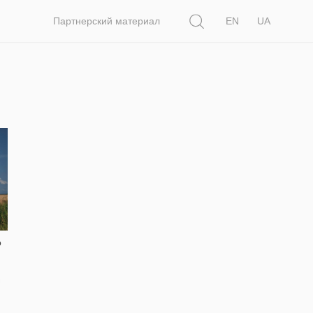
Поиск
Партнерский материал
EN
UA
о