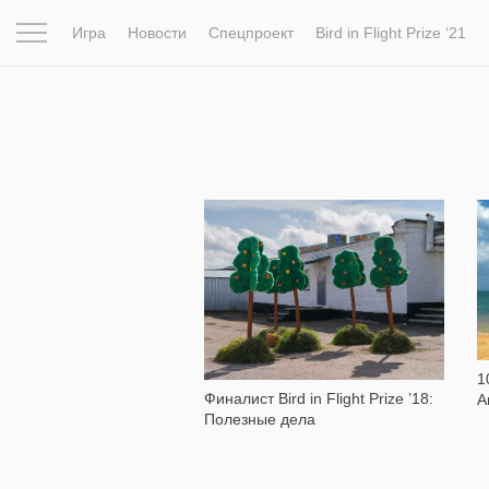
Игра
Новости
Спецпроект
Bird in Flight Prize ‘21
Вдохновение
Почему это шедевр
Мир
Фотопрое
1 424
1
Финалист Bird in Flight Prize ’18:
А
Полезные дела