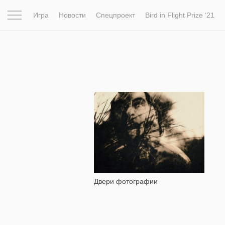
Игра
Новости
Спецпроект
Bird in Flight Prize ‘21
Вдохновение
Почему это шедевр
Мир
Фотопрое
2 180
Двери фотографии