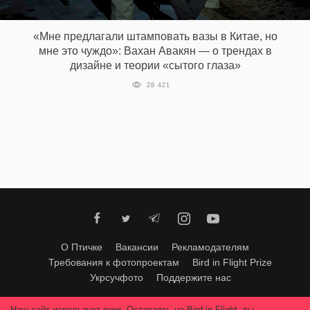
‘21
«Мне предлагали штамповать вазы в Китае, но
Фотопроект
мне это чуждо»: Вахан Авакян — о трендах в
дизайне и теории «сытого глаза»
Репортаж
28 421
Партнерский
материал
О
птичке
Рекламодателям
О Птичке
Вакансии
Рекламодателям
Требования к фотопроектам
Bird in Flight Prize
Укрсучфото
Поддержите нас
Любое использование материалов допускается только с согласия
Наш сайт использует куки. Оставаясь на Bird in Flight, вы