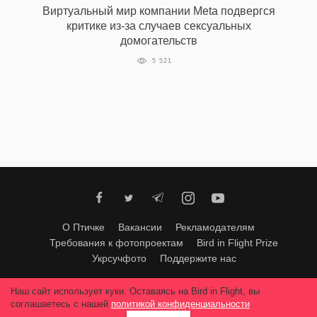
Виртуальный мир компании Meta подвергся
критике из-за случаев сексуальных
домогательств
EN
UA
5 521
О Птичке
Вакансии
Рекламодателям
Требования к фотопроектам
Bird in Flight Prize
Укрсучфото
Поддержите нас
Любое использование материалов допускается только с согласия
Наш сайт использует куки. Оставаясь на Bird in Flight, вы
редакции
.
© 2026, Bird In Flight.
соглашаетесь с нашей
политикой конфиденциальности
.
Все права защищены.