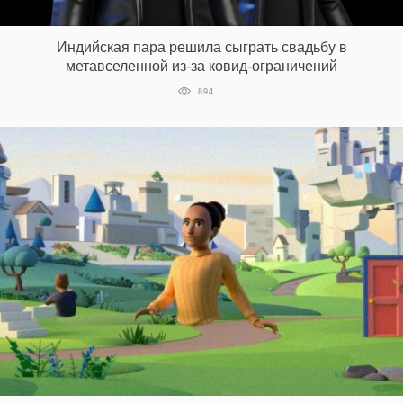
‘21
Индийская пара решила сыграть свадьбу в
Фотопроект
метавселенной из-за ковид-ограничений
894
Репортаж
Партнерский
материал
О
птичке
Рекламодателям