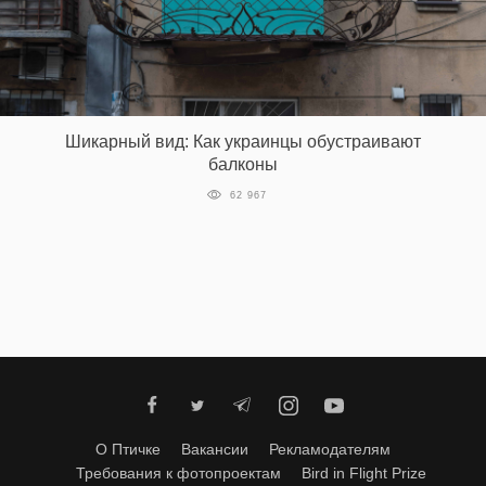
EN
UA
Шикарный вид: Как украинцы обустраивают
балконы
62 967
О Птичке
Вакансии
Рекламодателям
Требования к фотопроектам
Bird in Flight Prize