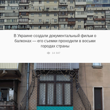
‘21
Фотопроект
Репортаж
В Украине создали документальный фильм о
балконах — его съемки проходили в восьми
Партнерский
городах страны
материал
14 047
О
птичке
Рекламодателям