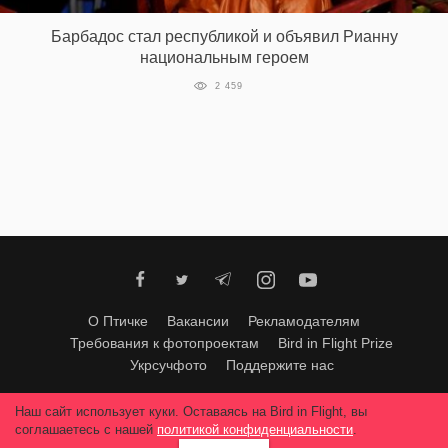
Барбадос стал республикой и объявил Рианну
национальным героем
EN
UA
2 459
О Птичке
Вакансии
Рекламодателям
Требования к фотопроектам
Bird in Flight Prize
Укрсучфото
Поддержите нас
Любое использование материалов допускается только с согласия
Наш сайт использует куки. Оставаясь на Bird in Flight, вы
редакции
.
© 2026, Bird In Flight.
соглашаетесь с нашей
политикой конфиденциальности
.
Все права защищены.