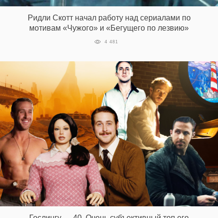
Ридли Скотт начал работу над сериалами по
мотивам «Чужого» и «Бегущего по лезвию»
EN
UA
4 481
Гослингу — 40. Очень субъективный топ его