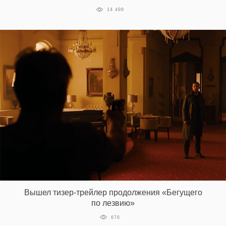
14 498
Вышел тизер-трейлер продолжения «Бегущего
по лезвию»
676