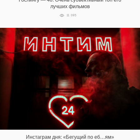
лучших фильмов
11 095
Инстаграм дня: «Бегущий по еб…ям»