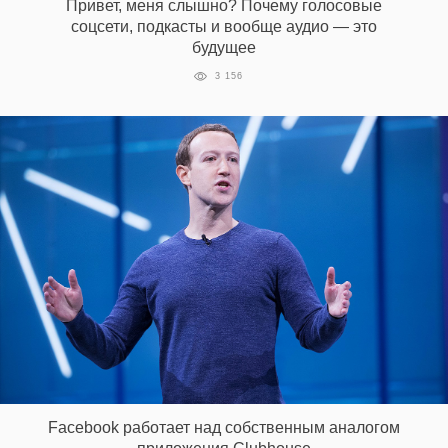
Привет, меня слышно? Почему голосовые
соцсети, подкасты и вообще аудио — это
будущее
EN
UA
3 156
Facebook работает над собственным аналогом