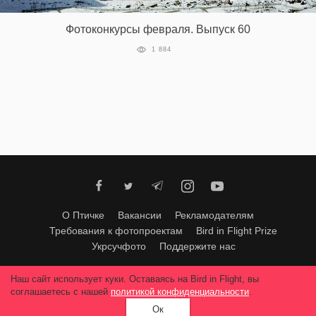
‘21
Фотоконкурсы февраля. Выпуск 60
Фотопроект
1 884
Репортаж
Партнерский
материал
О
птичке
О Птичке
Вакансии
Рекламодателям
Рекламодателям
Требования к фотопроектам
Bird in Flight Prize
Укрсучфото
Поддержите нас
Любое использование материалов допускается только с согласия
Наш сайт использует куки. Оставаясь на Bird in Flight, вы
редакции
.
© 2026, Bird In Flight.
соглашаетесь с нашей
политикой конфиденциальности
.
Все права защищены.
Ок