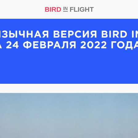
BIRD
FLIGHT
IN
кт
Репортаж