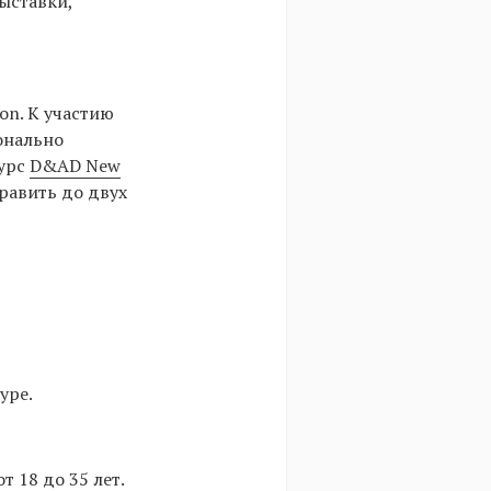
ыставки,
on. К участию
онально
курс
D&AD New
равить до двух
уре.
 18 до 35 лет.