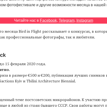
ском фотофестивале и другие возможности месяца в нашей 
Читайте нас в
Facebook
,
Telegram
,
Instagram
о месяца Bird in Flight рассказывает о конкурсах, в котор
как профессиональные фотографы, так и любители.
ock
до 15 февраля 2020 года.
атно.
риза в размере €500 и €200, публикация лучших снимков и
tions Kyiv и Tbilisi Architecture Biennial.
ященный теме постсоветских микрорайонов. К участию п
ные в любой из стран бывшего СССР. Свои работы могут 