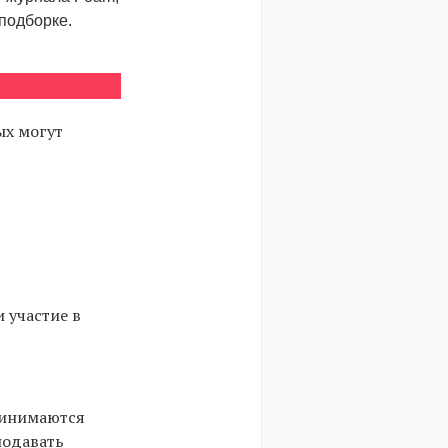
подборке.
ых могут
 участие в
ринимаются
подавать