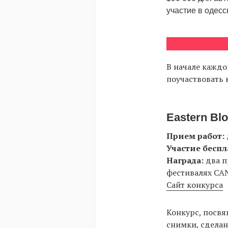
участие в одес
В начале каждог
поучаствовать 
Eastern Bl
Прием работ:
Участие беспл
Награда:
два п
фестивалях CANac
Сайт конкурса
Конкурс, посв
снимки, сделан