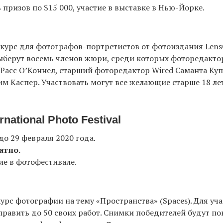
 призов по $15 000, участие в выставке в Нью-Йорке.
урс для фотографов-портретистов от фотоиздания LensC
берут восемь членов жюри, среди которых фоторедакто
 Расс О’Коннел, старший фоторедактор Wired Саманта Куп
им Каспер. Участвовать могут все желающие старше 18 лет
ernational Photo Festival
до 29 февраля 2020 года.
атно.
ие в фотофестивале.
рс фотографии на тему «Пространства» (Spaces). Для уч
равить до 50 своих работ. Снимки победителей будут по