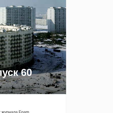
уск 60
т журнала Foam,