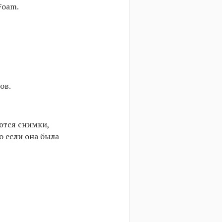
Foam.
ов.
ются снимки,
о если она была