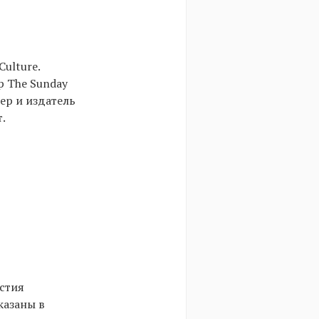
ulture.
р The Sunday
ер и издатель
.
астия
казаны в