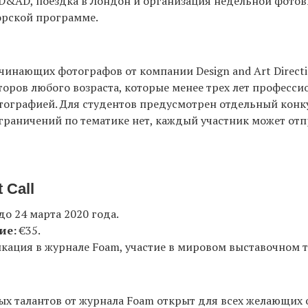
D&AD, поездка в Лондон и организация недельной фотов
орской программе.
чинающих фотографов от компании Design and Art Directi
оров любого возраста, которые менее трех лет професси
тографией. Для студентов предусмотрен отдельный кон
Ограничений по тематике нет, каждый участник может отп
 Call
до 24 марта 2020 года.
ие:
€35.
кация в журнале Foam, участие в мировом выставочном т
х талантов от журнала Foam открыт для всех желающих от