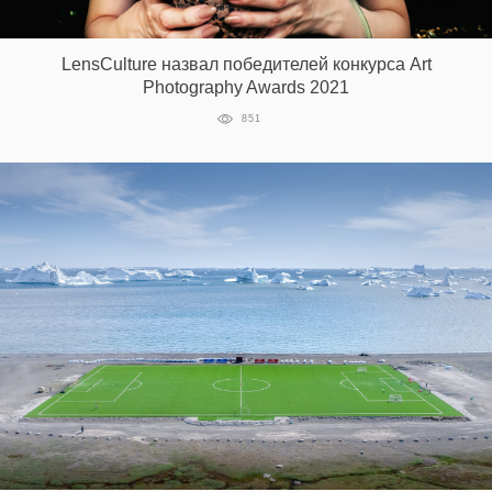
LensCulture назвал победителей конкурса Art
EN
UA
Photography Awards 2021
851