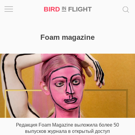
BIRD
FLIGHT
IN
Вдохновение
Foam magazine
Почему
это
шедевр
Мир
Игра
Новости
Bird
in
Редакция Foam Magazine выложила более 50
Flight
выпусков журнала в открытый доступ
Prize