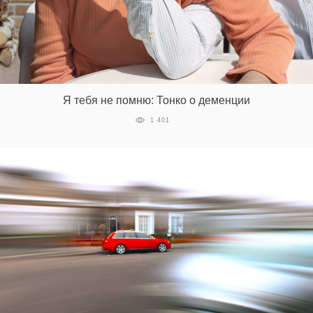
EN
UA
Я тебя не помню: Тонко о деменции
1 401