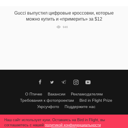
‘21
Gucci выпустил цифровые кроссовки, которые
можно купить и «примерить» за $12
Фотопроект
946
Репортаж
Партнерский
материал
О
птичке
Рекламодателям
О Птичке
Вакансии
Рекламодателям
Требования к фотопроектам
Bird in Flight Prize
Укрсучфото
Поддержите нас
Любое использование материалов допускается только с согласия
Наш сайт использует куки. Оставаясь на Bird in Flight, вы
редакции
.
© 2026, Bird In Flight.
соглашаетесь с нашей
политикой конфиденциальности
.